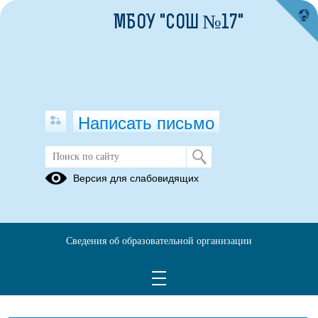
МБОУ "СОШ №17"
Написать письмо
Службы внутри школы
Версия для слабовидящих
Школьная
Психолого-
Совет
служба
педагогический
профилактики
примирения
консилиум
Сведения об образовательной организации